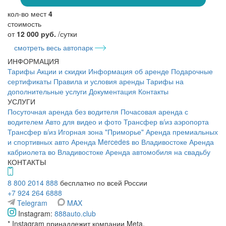
кол-во мест
4
стоимость
от
12 000 руб.
/сутки
смотреть весь автопарк
ИНФОРМАЦИЯ
Тарифы
Акции и скидки
Информация об аренде
Подарочные
сертификаты
Правила и условия аренды
Тарифы на
дополнительные услуги
Документация
Контакты
УСЛУГИ
Посуточная аренда без водителя
Почасовая аренда с
водителем
Авто для видео и фото
Трансфер в/из аэропорта
Трансфер в/из Игорная зона "Приморье"
Аренда премиальных
и спортивных авто
Аренда Mercedes во Владивостоке
Аренда
кабриолета во Владивостоке
Аренда автомобиля на свадьбу
КОНТАКТЫ
8 800 2014 888
бесплатно по всей России
+7 924 264 6888
Telegram
MAX
Instagram:
888auto.club
*
Instagram принадлежит компании Meta,